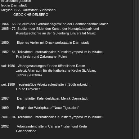
in Dresden geboren
lebt in Darmstadt
Mitglied: BBK Darmstadt Südhessen
GEDOK HEIDELBERG
1964 - 65 Studium der Gebrauchsgrafik an der Fachhochschule Mainz
1965 - 72 Studium der Bildenden Kunst, der Kunstpädagogik und
Kunstgeschichte an der Gutenberg Universität Mainz
1980 Eigenes Atelier mit Druckwerkstatt in Darmstadt
1982 - 84 Teilnahme: Internationales Künstlersymposium in Mirabel,
Frankreich und Zakropane, Polen
seit 1986 Wandgestaltungen für den öffentlichen Raum
zuletzt: Altarraum für die katholische Kirche St. Alban,
Trebur (2003/04)
seit 1989 regelmäßige Arbeitsaufenthalte in Südfrankreich,
Haute Provence
1997 Darmstädter Kalenderblätter, Merck Darmstadt
1999 Beginn der Werkphase "Neue Figuration"
2001 - 04 Teilnahme: Internationales Künstlersymposium in Mirabel
2002 Arbeitsaufenthalte in Carrara / Italien und Kreta
Griechenland