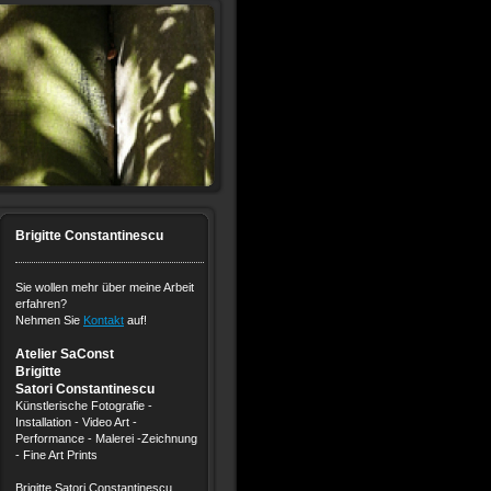
Brigitte Constantinescu
Sie wollen mehr über meine Arbeit
erfahren?
Nehmen Sie
Kontakt
auf!
Atelier SaConst
Brigitte
Satori Constantinescu
Künstlerische Fotografie -
Installation - Video Art -
Performance - Malerei -Zeichnung
- Fine Art Prints
Brigitte Satori Constantinescu