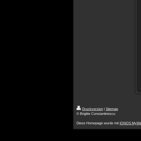
Druckversion
|
Sitemap
© Brigitte Constantinescu
Diese Homepage wurde mit
IONOS MyWe