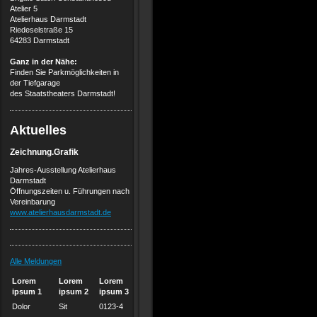
Atelier 5
Atelierhaus Darmstadt
Riedeselstraße 15
64283 Darmstadt
Ganz in der Nähe:
Finden Sie Parkmöglichkeiten in
der Tiefgarage
des Staatstheaters Darmstadt!
Aktuelles
Zeichnung.Grafik
Jahres-Ausstellung Atelierhaus
Darmstadt
Öffnungszeiten u. Führungen nach
Vereinbarung
www.atelierhausdarmstadt.de
Alle Meldungen
Lorem
Lorem
Lorem
ipsum 1
ipsum 2
ipsum 3
Dolor
Sit
0123-4