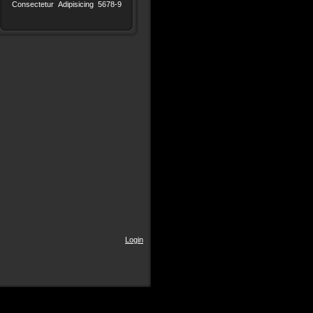
Consectetur
Adipisicing
5678-9
Login