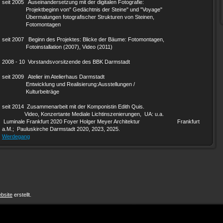
seit 2005 Auseinandersetzung mit der digitalen Fotografie:
Projektbeginn von" Gedächtnis der Steine" und "Voyage"
Übermalungen fotografischer Strukturen von Steinen,
Fotomontagen
seit 2007 Beginn des Projektes: Blicke der Bäume : Fotomontagen,
Fotoinstallation (2007), Video (2011)
2008 - 10 Vorstandsvorsitzende des BBK Darmstadt
seit 2009 Atelier im Atelierhaus Darmstadt
Entwicklung und Realisierung:Ausstellungen /
Kulturbeiträge
seit 2014 Zusammenarbeit mit der Komponistin Edith Quis.
Video, Konzertante Mediale Lichtinszenierungen, UA: u.a.
Luminale Frankfurt 2020 Foyer Holger Meyer Architektur Frankfurt
a.M.; Pauluskirche Darmstadt 2020, 2023, 2025.
Werdegang
bsite
erstellt.